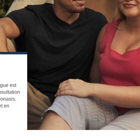
gue est
nsultation
oriasis,
et en