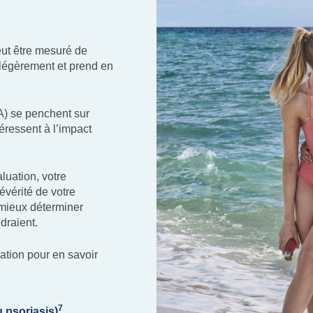
eut être mesuré de
 légèrement et prend en
A) se penchent sur
téressent à l’impact
luation, votre
évérité de votre
 mieux déterminer
draient.
ation pour en savoir
7
u psoriasis)