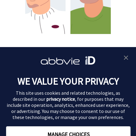
2024-09-26
2024-09-26
Épisode 1 :
Épisode 3 :
Alexandre
Ludovic
WE VALUE YOUR PRIVACY
This site uses cookies and related technologies, as
described in our
privacy notice
, for purposes that may
Politique de Confidentialité
include site operation, analytics, enhanced user experience,
or advertising. You may choose to consent to our use of
Conditions d’Utilisation
these technologies, or manage your own preferences.
Nous Contacter
En poursuivant votre navigation sur ce site, vous
MANAGE CHOICES