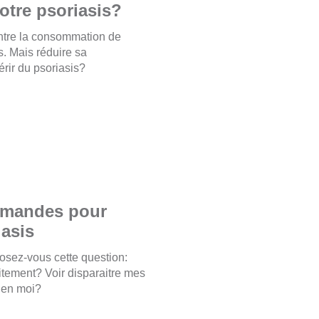
votre psoriasis?
ntre la consommation de
is. Mais réduire sa
rir du psoriasis?
mmandes pour
iasis
posez-vous cette question:
aitement? Voir disparaitre mes
 en moi?